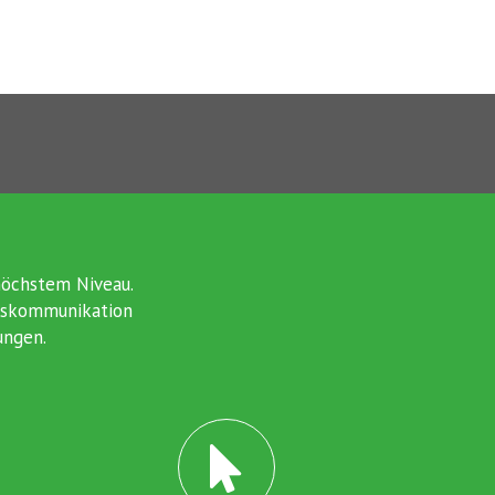
höchstem Niveau.
itskommunikation
ungen.