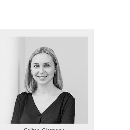
CELINE CLEMENS
Celine verfügt über umfassende
Erfahrung in der Steuerung von
Kampagnen für nationale und
internationale Unternehmen auf
verschiedenen Kommunikationskanälen.
Als Projektmanagerin bereichert sie
unser Team mit ihrem Fachwissen in der
analogen und digitalen Kommunikation
und bei der Organisation von Events.
celine.clemens@oekomedia.com