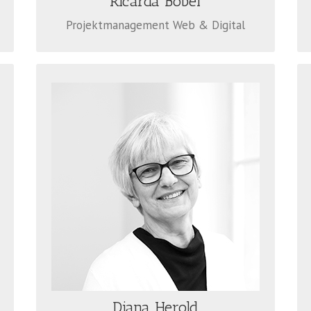
Ricarda Böbel
Projektmanagement Web & Digital
DIANA HEROLD
Die Finanzchefin von ÖkoMedia hat
Grafikdesign studiert. Doch Zahlen und
pädagogische Projekte liegen ihr
besonders am Herzen. So leitet sie seit
2009 die erfolgreiche Schulaktion „EDe,
der Energie-Detektiv“.
Telefon: 0711 925 79 65
herold@oekomedia.com
Diana Herold