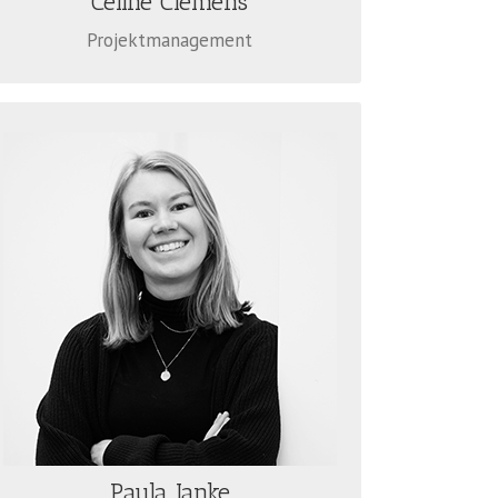
Celine Clemens
Projektmanagement
PAULA JANKE
Paula Janke