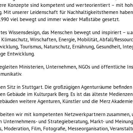
nsere Konzepte sind kompetent und werteorientiert – mit ho
g. Mit unserer Leidenschaft für Nachhaltigkeitsthemen haben 
1990 viel bewegt und immer wieder Maßstäbe gesetzt.
rtes Wissensdesign, das Menschen bewegt und inspiriert – u.a.
imaschutz, Wirschaften, Energie, Mobilität, Abfall/Ressourc
cklung, Tourismus, Naturschutz, Ernährung, Gesundheit, Inte
ige Entwicklung.
egleiten Ministerien, Unternehmen, NGOs und öffentliche Ins
munikativ.
en Sitz in Stuttgart. Die großzügigen Agenturräume befinden 
n Gebäude im Kulturpark Berg. Es ist das älteste Medienzen
ebäuden weitere Agenturen, Künstler und die Merz Akademie
beiten wir mit kompetenten Netzwerkpartnern zusammen, u.
n Unternehmens- und Strategieberatung, Markt- und Meinungs
us, Moderation, Film, Fotografie, Messeorganisation, Veranstal