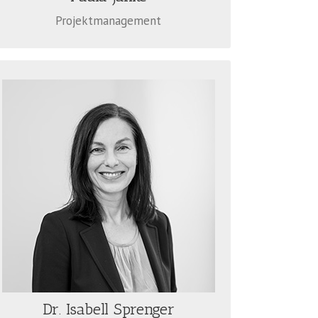
Projektmanagement
DR. ISABELL SPRENGER
Isabell Sprenger ist unsere Expertin für
Nachhaltigkeitsstrategien, -management
und -reporting für Unternehmen.
Insbesondere im Bereich der Regulatorik,
Taxonomie und der Berichtspflichten
steht sie unseren KundenInnen zur
Verfügung.
Dr. Isabell Sprenger