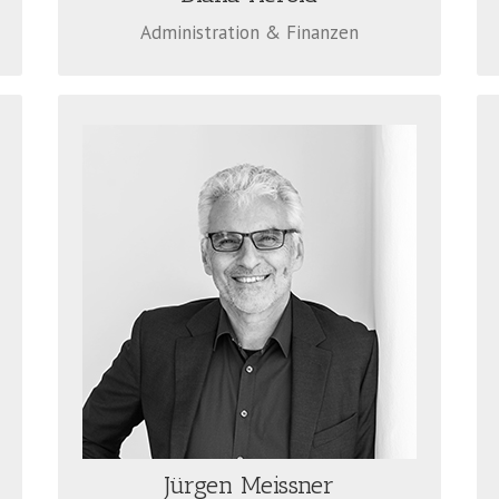
Administration & Finanzen
JÜRGEN MEISSNER
Der Dipl. Betriebswirt (FH) und Dipl.
Journalist gründete 1990 ÖkoMedia. Der
Pionier der Umweltkommunikation ist
der Ideengeber und Stratege der
Agentur. In ihm ist die Nachhaltigkeits-
Philosophie fest verwurzelt.
Telefon: 0711 925 79 11
meissner@oekomedia.com
Jürgen Meissner