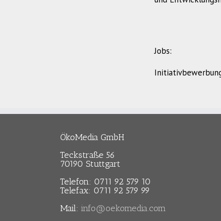
Jobs:
Initiativbewerbu
ÖkoMedia GmbH
Teckstraße 56
70190 Stuttgart
Telefon: 0711 92 579 10
Telefax: 0711 92 579 99
Mail:
info@oekomedia.com