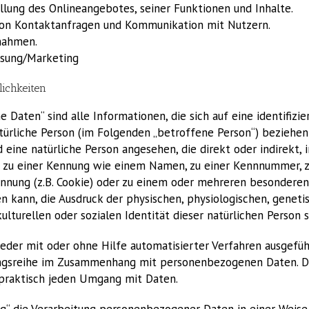
llung des Onlineangebotes, seiner Funktionen und Inhalte.
on Kontaktanfragen und Kommunikation mit Nutzern.
nahmen.
sung/Marketing
lichkeiten
Daten“ sind alle Informationen, die sich auf eine identifizie
atürliche Person (im Folgenden „betroffene Person“) beziehen;
rd eine natürliche Person angesehen, die direkt oder indirekt,
 zu einer Kennung wie einem Namen, zu einer Kennnummer, z
ennung (z.B. Cookie) oder zu einem oder mehreren besonder
en kann, die Ausdruck der physischen, physiologischen, geneti
kulturellen oder sozialen Identität dieser natürlichen Person s
 jeder mit oder ohne Hilfe automatisierter Verfahren ausgefü
ngsreihe im Zusammenhang mit personenbezogenen Daten. De
praktisch jeden Umgang mit Daten.
g“ die Verarbeitung personenbezogener Daten in einer Weise,