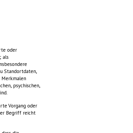
rte oder
 als
 insbesondere
u Standortdaten,
en Merkmalen
schen, psychischen,
ind.
hrte Vorgang oder
r Begriff reicht
 dass die