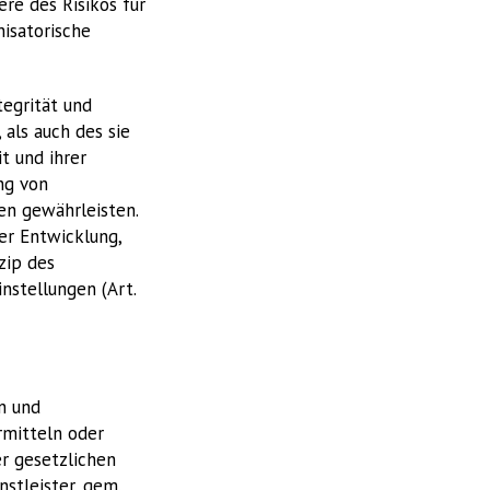
re des Risikos für
nisatorische
egrität und
als auch des sie
t und ihrer
ng von
en gewährleisten.
er Entwicklung,
zip des
nstellungen (Art.
n und
rmitteln oder
er gesetzlichen
stleister, gem.