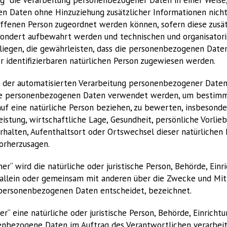
 Daten ohne Hinzuziehung zusätzlicher Informationen nicht
offenen Person zugeordnet werden können, sofern diese zusät
ondert aufbewahrt werden und technischen und organisator
egen, die gewährleisten, dass die personenbezogenen Daten
er identifizierbaren natürlichen Person zugewiesen werden.
rt der automatisierten Verarbeitung personenbezogener Daten,
ese personenbezogenen Daten verwendet werden, um bestimm
 auf eine natürliche Person beziehen, zu bewerten, insbeson
eistung, wirtschaftliche Lage, Gesundheit, persönliche Vorlieb
erhalten, Aufenthaltsort oder Ortswechsel dieser natürlichen 
orherzusagen.
her“ wird die natürliche oder juristische Person, Behörde, Einr
e allein oder gemeinsam mit anderen über die Zwecke und Mit
personenbezogenen Daten entscheidet, bezeichnet.
er“ eine natürliche oder juristische Person, Behörde, Einricht
nenbezogene Daten im Auftrag des Verantwortlichen verarbeit