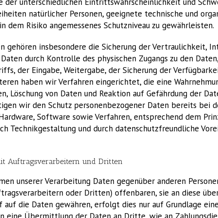
 der unterschiedlichen Eintrittswahrscheinlichkeit und Schwe
iheiten natürlicher Personen, geeignete technische und orga
n dem Risiko angemessenes Schutzniveau zu gewährleisten.
gehören insbesondere die Sicherung der Vertraulichkeit, Int
 Daten durch Kontrolle des physischen Zugangs zu den Daten, 
ffs, der Eingabe, Weitergabe, der Sicherung der Verfügbarkei
teren haben wir Verfahren eingerichtet, die eine Wahrnehmu
n, Löschung von Daten und Reaktion auf Gefährdung der Dat
tigen wir den Schutz personenbezogener Daten bereits bei d
Hardware, Software sowie Verfahren, entsprechend dem Prin
ch Technikgestaltung und durch datenschutzfreundliche Vorei
t Auftragsverarbeitern und Dritten
men unserer Verarbeitung Daten gegenüber anderen Persone
ragsverarbeitern oder Dritten) offenbaren, sie an diese übe
f auf die Daten gewähren, erfolgt dies nur auf Grundlage ein
nn eine Übermittlung der Daten an Dritte, wie an Zahlungsdien