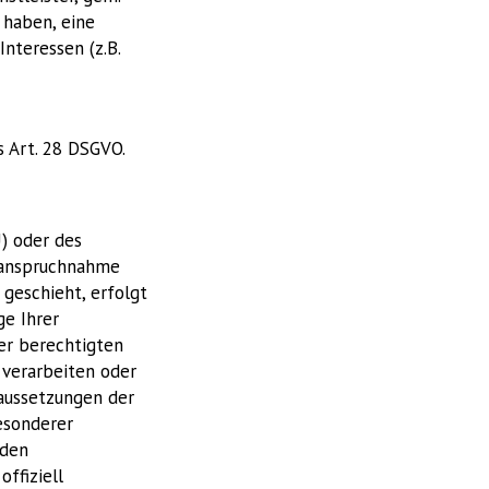
t haben, eine
Interessen (z.B.
s Art. 28 DSGVO.
) oder des
nanspruchnahme
geschieht, erfolgt
ge Ihrer
rer berechtigten
, verarbeiten oder
raussetzungen der
besonderer
nden
offiziell