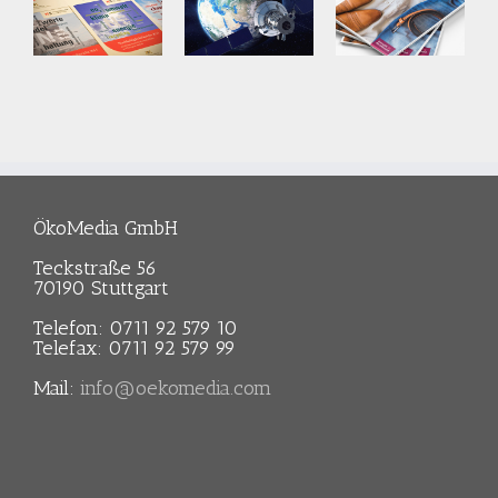
Ratgeber
rien
„Umweltschutz
Ministerium
für die
für
s
Textil-
Umwelt,
-
und
Klima und
emberg
Lederbranche“
Energiewirtschaft
ÖkoMedia GmbH
Baden-
ien
Umweltbundesamt
Teckstraße 56
Württemberg
70190 Stuttgart
Telefon: 0711 92 579 10
s
Telefax: 0711 92 579 99
-
Mail:
info@oekomedia.com
mberg