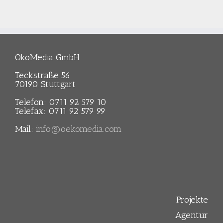
Land
Baden-
-
Baden-
Württemberg
mberg
Württemberg
ÖkoMedia GmbH
bergischer
Teckstraße 56
tverband
70190 Stuttgart
)
Telefon: 0711 92 579 10
Telefax: 0711 92 579 99
Mail:
info@oekomedia.com
Projekte
Agentur