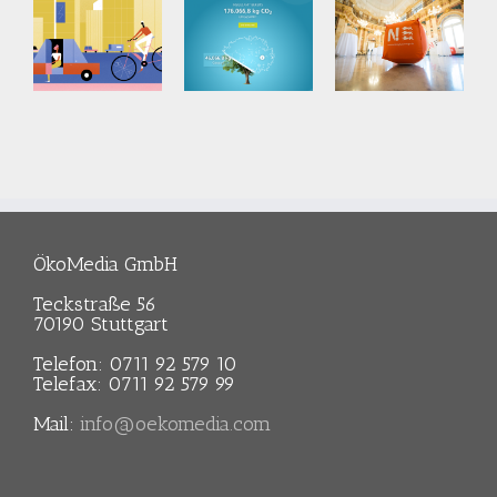
aß
Klima-
Nachhaltigkeitsstrategie
r
Challenge
Baden-
en
Württemberg
AOK
Land
Baden-
-
Baden-
Württemberg
mberg
Württemberg
ÖkoMedia GmbH
bergischer
Teckstraße 56
tverband
70190 Stuttgart
)
Telefon: 0711 92 579 10
Telefax: 0711 92 579 99
Mail:
info@oekomedia.com