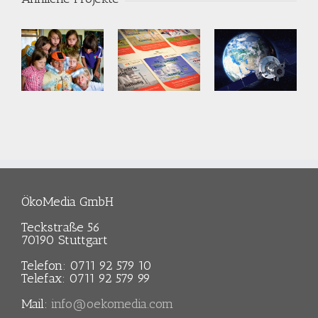
e-
Nachhaltigkeitsberichte
Dokumentationskurzfilm
iv
der
Ministerien
Ministerium
des
für
Landes
rium
Umwelt,
Baden-
Klima und
Württemberg
,
Energiewirtschaft
ÖkoMedia GmbH
nd
Baden-
Ministerien
Teckstraße 56
irtschaft
Württemberg
70190 Stuttgart
des
-
Telefon: 0711 92 579 10
Landes
mberg
Telefax: 0711 92 579 99
Baden-
Mail:
info@oekomedia.com
Württemberg