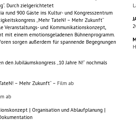
“. Durch zielgerichtetet
L
rund 900 Gäste ins Kultur- und Kongresszentrum
J
ltigkeitskongress „Mehr TateN! – Mehr Zukunft“
2
le Veranstaltungs- und Kommunikationskonzept,
scht mit einem emotionsgeladenen Bühnenprogramm.
M
tsforen sorgen außerdem für spannende Begegnungen
H
en den Jubiläumskongress „10 Jahre N!“ nochmals
 TateN! – Mehr Zukunft“ –
Film ab
lm ab
onskonzept | Organisation und Ablaufplanung |
| Dokumentation